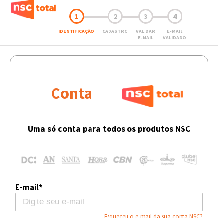
1
2
3
4
IDENTIFICAÇÃO
CADASTRO
VALIDAR
E-MAIL
E-MAIL
VALIDADO
Conta
Uma só conta para todos os produtos NSC
E-mail*
Esqueceu o e-mail da sua conta NSC?