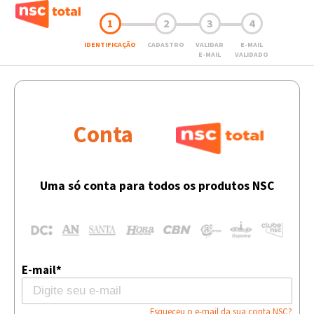
1
2
3
4
IDENTIFICAÇÃO
CADASTRO
VALIDAR
E-MAIL
E-MAIL
VALIDADO
Conta
Uma só conta para todos os produtos NSC
E-mail*
Esqueceu o e-mail da sua conta NSC?