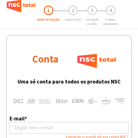
1
2
3
4
IDENTIFICAÇÃO
CADASTRO
VALIDAR
E-MAIL
E-MAIL
VALIDADO
Conta
Uma só conta para todos os produtos NSC
E-mail*
Esqueceu o e-mail da sua conta NSC?