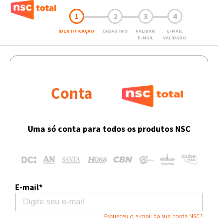
1
2
3
4
IDENTIFICAÇÃO
CADASTRO
VALIDAR
E-MAIL
E-MAIL
VALIDADO
Conta
Uma só conta para todos os produtos NSC
E-mail*
Esqueceu o e-mail da sua conta NSC?