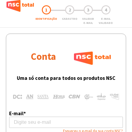
1
2
3
4
IDENTIFICAÇÃO
CADASTRO
VALIDAR
E-MAIL
E-MAIL
VALIDADO
Conta
Uma só conta para todos os produtos NSC
E-mail*
Esqueceu o e-mail da sua conta NSC?