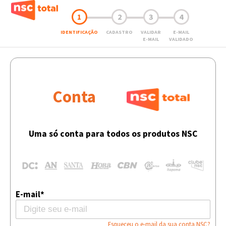
1
2
3
4
IDENTIFICAÇÃO
CADASTRO
VALIDAR
E-MAIL
E-MAIL
VALIDADO
Conta
Uma só conta para todos os produtos NSC
E-mail*
Esqueceu o e-mail da sua conta NSC?