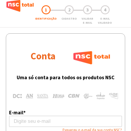
1
2
3
4
IDENTIFICAÇÃO
CADASTRO
VALIDAR
E-MAIL
E-MAIL
VALIDADO
Conta
Uma só conta para todos os produtos NSC
E-mail*
Esqueceu o e-mail da sua conta NSC?