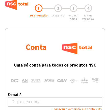
1
2
3
4
IDENTIFICAÇÃO
CADASTRO
VALIDAR
E-MAIL
E-MAIL
VALIDADO
Conta
Uma só conta para todos os produtos NSC
E-mail*
Esqueceu o e-mail da sua conta NSC?