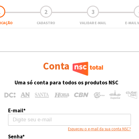
1
2
3
FICAÇÃO
CADASTRO
VALIDAR E-MAIL
E-MAIL 
Conta
Uma só conta para todos os produtos NSC
E-mail*
Esqueceu o e-mail da sua conta NSC?
Senha*