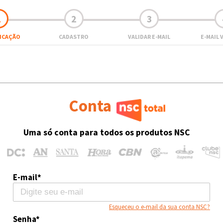
1
2
3
FICAÇÃO
CADASTRO
VALIDAR E-MAIL
E-MAIL 
Conta
Uma só conta para todos os produtos NSC
E-mail*
Esqueceu o e-mail da sua conta NSC?
Senha*