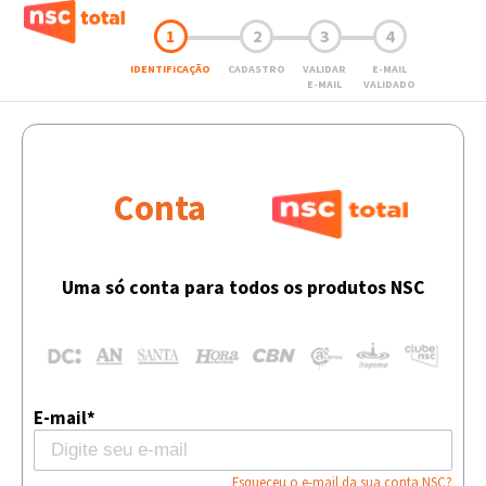
1
2
3
4
IDENTIFICAÇÃO
CADASTRO
VALIDAR
E-MAIL
E-MAIL
VALIDADO
Conta
Uma só conta para todos os produtos NSC
E-mail*
Esqueceu o e-mail da sua conta NSC?