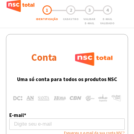
1
2
3
4
IDENTIFICAÇÃO
CADASTRO
VALIDAR
E-MAIL
E-MAIL
VALIDADO
Conta
Uma só conta para todos os produtos NSC
E-mail*
Esqueceu o e-mail da sua conta NSC?