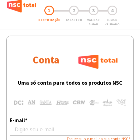
1
2
3
4
IDENTIFICAÇÃO
CADASTRO
VALIDAR
E-MAIL
E-MAIL
VALIDADO
Conta
Uma só conta para todos os produtos NSC
E-mail*
Esqueceu o e-mail da sua conta NSC?