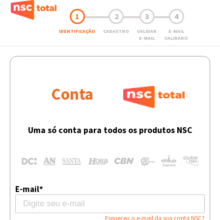
1
2
3
4
IDENTIFICAÇÃO
CADASTRO
VALIDAR
E-MAIL
E-MAIL
VALIDADO
Conta
Uma só conta para todos os produtos NSC
E-mail*
Esqueceu o e-mail da sua conta NSC?