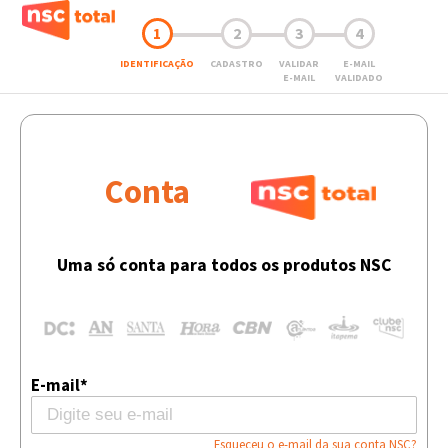
1
2
3
4
IDENTIFICAÇÃO
CADASTRO
VALIDAR
E-MAIL
E-MAIL
VALIDADO
Conta
Uma só conta para todos os produtos NSC
E-mail*
Esqueceu o e-mail da sua conta NSC?