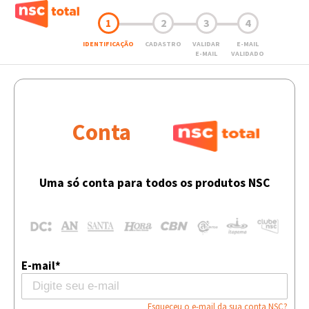
1
2
3
4
IDENTIFICAÇÃO
CADASTRO
VALIDAR
E-MAIL
E-MAIL
VALIDADO
Conta
Uma só conta para todos os produtos NSC
E-mail*
Esqueceu o e-mail da sua conta NSC?