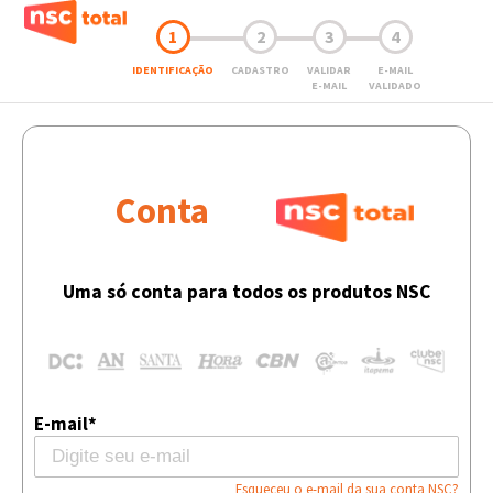
1
2
3
4
IDENTIFICAÇÃO
CADASTRO
VALIDAR
E-MAIL
E-MAIL
VALIDADO
Conta
Uma só conta para todos os produtos NSC
E-mail*
Esqueceu o e-mail da sua conta NSC?