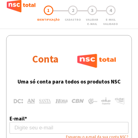
1
2
3
4
IDENTIFICAÇÃO
CADASTRO
VALIDAR
E-MAIL
E-MAIL
VALIDADO
Conta
Uma só conta para todos os produtos NSC
E-mail*
Esqueceu o e-mail da sua conta NSC?