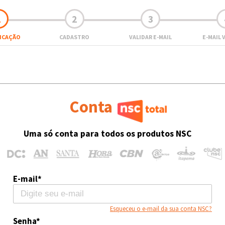
1
2
3
FICAÇÃO
CADASTRO
VALIDAR E-MAIL
E-MAIL 
Conta
Uma só conta para todos os produtos NSC
E-mail*
Esqueceu o e-mail da sua conta NSC?
Senha*