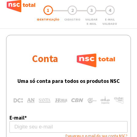
1
2
3
4
IDENTIFICAÇÃO
CADASTRO
VALIDAR
E-MAIL
E-MAIL
VALIDADO
Conta
Uma só conta para todos os produtos NSC
E-mail*
Esqueceu o e-mail da sua conta NSC?