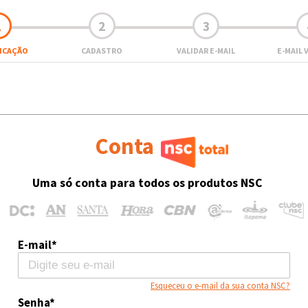
1
2
3
FICAÇÃO
CADASTRO
VALIDAR E-MAIL
E-MAIL 
Conta
Uma só conta para todos os produtos NSC
E-mail*
Esqueceu o e-mail da sua conta NSC?
Senha*