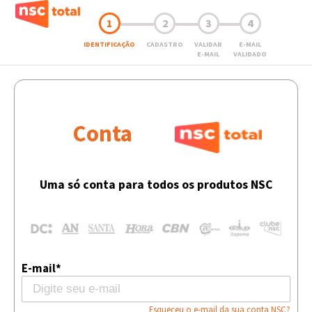
1
2
3
4
IDENTIFICAÇÃO
CADASTRO
VALIDAR
E-MAIL
E-MAIL
VALIDADO
Conta
Uma só conta para todos os produtos NSC
E-mail*
Esqueceu o e-mail da sua conta NSC?