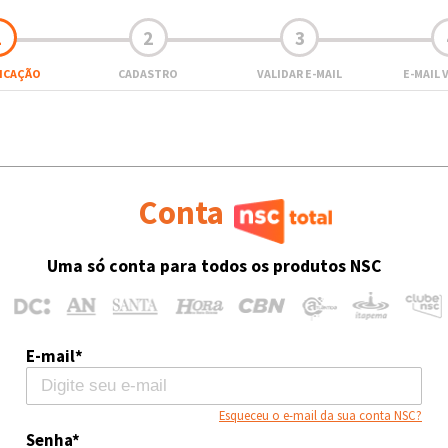
1
2
3
FICAÇÃO
CADASTRO
VALIDAR E-MAIL
E-MAIL 
Conta
Uma só conta para todos os produtos NSC
E-mail*
Esqueceu o e-mail da sua conta NSC?
Senha*