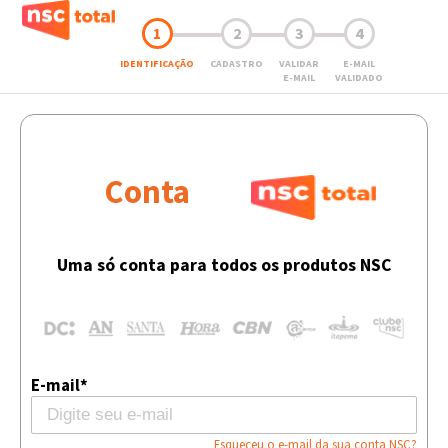
1
2
3
4
IDENTIFICAÇÃO
CADASTRO
VALIDAR
E-MAIL
E-MAIL
VALIDADO
Conta
Uma só conta para todos os produtos NSC
E-mail*
Esqueceu o e-mail da sua conta NSC?