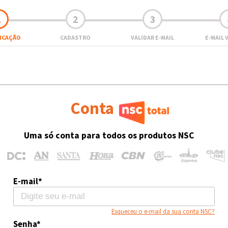
1
2
3
FICAÇÃO
CADASTRO
VALIDAR E-MAIL
E-MAIL 
Conta
Uma só conta para todos os produtos NSC
E-mail*
Esqueceu o e-mail da sua conta NSC?
Senha*