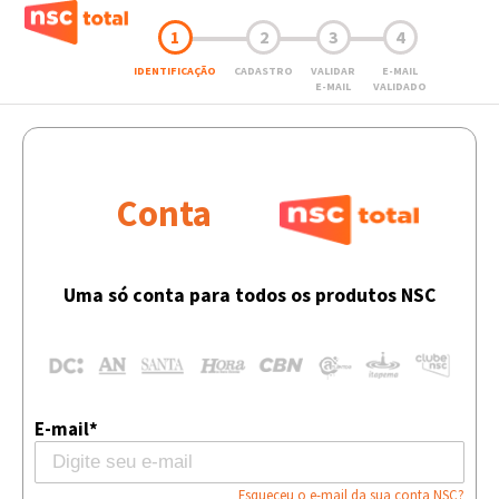
1
2
3
4
IDENTIFICAÇÃO
CADASTRO
VALIDAR
E-MAIL
E-MAIL
VALIDADO
Conta
Uma só conta para todos os produtos NSC
E-mail*
Esqueceu o e-mail da sua conta NSC?