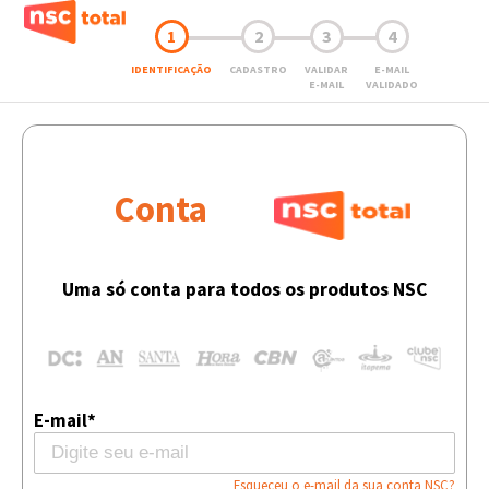
1
2
3
4
IDENTIFICAÇÃO
CADASTRO
VALIDAR
E-MAIL
E-MAIL
VALIDADO
Conta
Uma só conta para todos os produtos NSC
E-mail*
Esqueceu o e-mail da sua conta NSC?