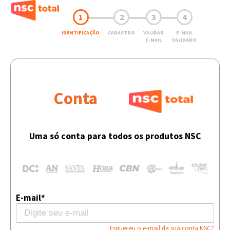
1
2
3
4
IDENTIFICAÇÃO
CADASTRO
VALIDAR
E-MAIL
E-MAIL
VALIDADO
Conta
Uma só conta para todos os produtos NSC
E-mail*
Esqueceu o e-mail da sua conta NSC?