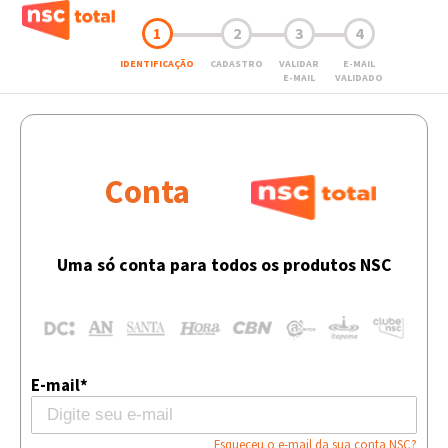
1
2
3
4
IDENTIFICAÇÃO
CADASTRO
VALIDAR
E-MAIL
E-MAIL
VALIDADO
Conta
Uma só conta para todos os produtos NSC
E-mail*
Esqueceu o e-mail da sua conta NSC?