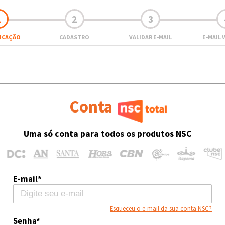
1
2
3
FICAÇÃO
CADASTRO
VALIDAR E-MAIL
E-MAIL 
Conta
Uma só conta para todos os produtos NSC
E-mail*
Esqueceu o e-mail da sua conta NSC?
Senha*