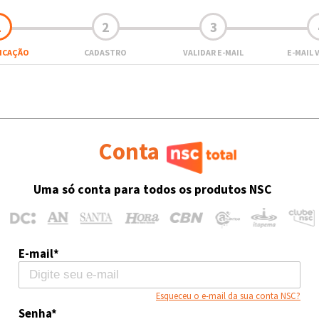
1
2
3
FICAÇÃO
CADASTRO
VALIDAR E-MAIL
E-MAIL 
Conta
Uma só conta para todos os produtos NSC
E-mail*
Esqueceu o e-mail da sua conta NSC?
Senha*