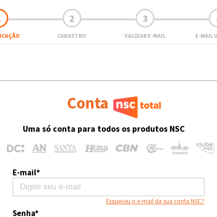
1
2
3
FICAÇÃO
CADASTRO
VALIDAR E-MAIL
E-MAIL 
Conta
Uma só conta para todos os produtos NSC
E-mail*
Esqueceu o e-mail da sua conta NSC?
Senha*