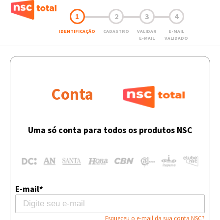
1
2
3
4
IDENTIFICAÇÃO
CADASTRO
VALIDAR
E-MAIL
E-MAIL
VALIDADO
Conta
Uma só conta para todos os produtos NSC
E-mail*
Esqueceu o e-mail da sua conta NSC?