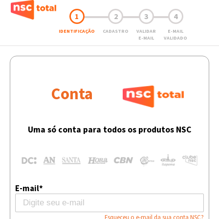
1
2
3
4
IDENTIFICAÇÃO
CADASTRO
VALIDAR
E-MAIL
E-MAIL
VALIDADO
Conta
Uma só conta para todos os produtos NSC
E-mail*
Esqueceu o e-mail da sua conta NSC?