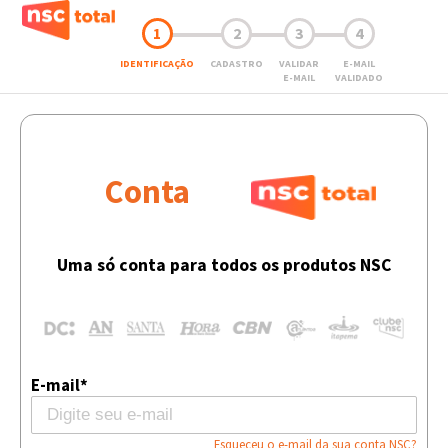
1
2
3
4
IDENTIFICAÇÃO
CADASTRO
VALIDAR
E-MAIL
E-MAIL
VALIDADO
Conta
Uma só conta para todos os produtos NSC
E-mail*
Esqueceu o e-mail da sua conta NSC?