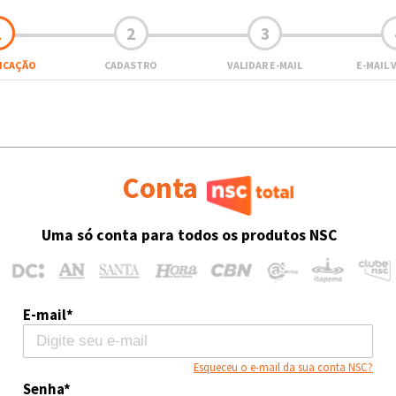
1
2
3
FICAÇÃO
CADASTRO
VALIDAR E-MAIL
E-MAIL 
Conta
Uma só conta para todos os produtos NSC
E-mail*
Esqueceu o e-mail da sua conta NSC?
Senha*