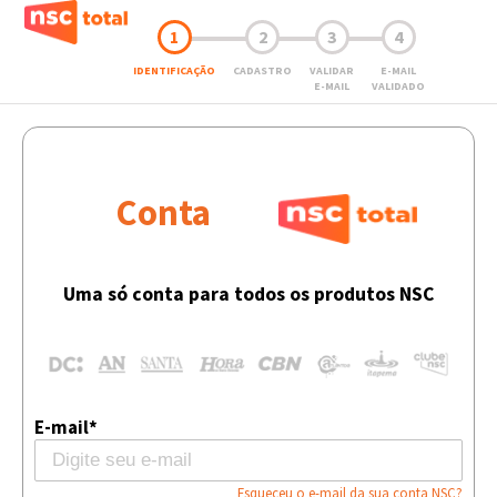
1
2
3
4
IDENTIFICAÇÃO
CADASTRO
VALIDAR
E-MAIL
E-MAIL
VALIDADO
Conta
Uma só conta para todos os produtos NSC
E-mail*
Esqueceu o e-mail da sua conta NSC?