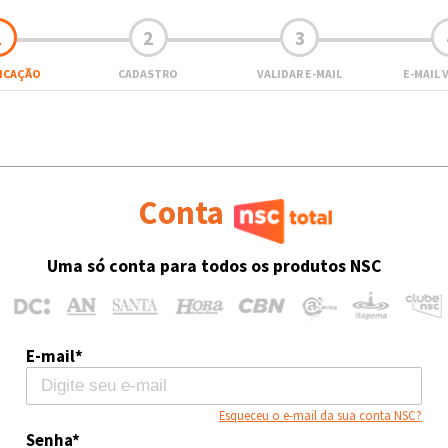
1
2
3
FICAÇÃO
CADASTRO
VALIDAR E-MAIL
E-MAIL 
Conta
Uma só conta para todos os produtos NSC
E-mail*
Esqueceu o e-mail da sua conta NSC?
Senha*