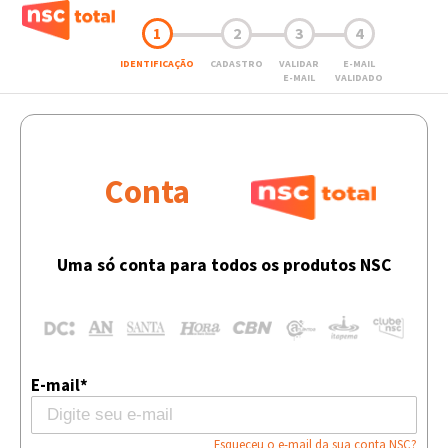
1
2
3
4
IDENTIFICAÇÃO
CADASTRO
VALIDAR
E-MAIL
E-MAIL
VALIDADO
Conta
Uma só conta para todos os produtos NSC
E-mail*
Esqueceu o e-mail da sua conta NSC?