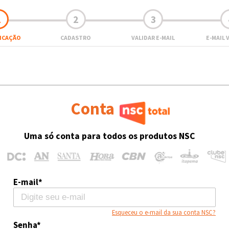
1
2
3
FICAÇÃO
CADASTRO
VALIDAR E-MAIL
E-MAIL 
Conta
Uma só conta para todos os produtos NSC
E-mail*
Esqueceu o e-mail da sua conta NSC?
Senha*