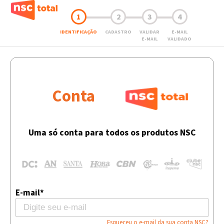
1
2
3
4
IDENTIFICAÇÃO
CADASTRO
VALIDAR
E-MAIL
E-MAIL
VALIDADO
Conta
Uma só conta para todos os produtos NSC
E-mail*
Esqueceu o e-mail da sua conta NSC?