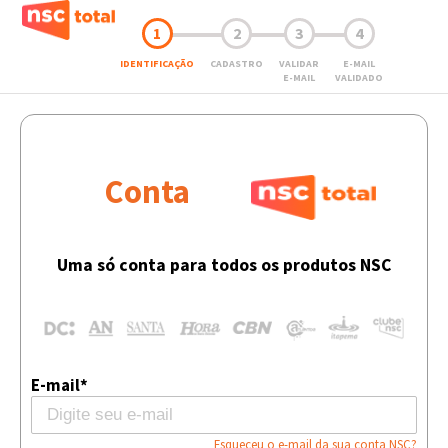
1
2
3
4
IDENTIFICAÇÃO
CADASTRO
VALIDAR
E-MAIL
E-MAIL
VALIDADO
Conta
Uma só conta para todos os produtos NSC
E-mail*
Esqueceu o e-mail da sua conta NSC?