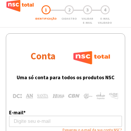
1
2
3
4
IDENTIFICAÇÃO
CADASTRO
VALIDAR
E-MAIL
E-MAIL
VALIDADO
Conta
Uma só conta para todos os produtos NSC
E-mail*
Esqueceu o e-mail da sua conta NSC?