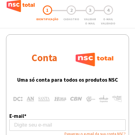
1
2
3
4
IDENTIFICAÇÃO
CADASTRO
VALIDAR
E-MAIL
E-MAIL
VALIDADO
Conta
Uma só conta para todos os produtos NSC
E-mail*
Esqueceu o e-mail da sua conta NSC?